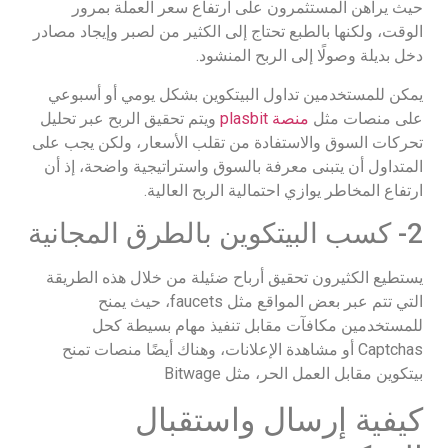
حيث يراهن المستثمرون على ارتفاع سعر العملة بمرور
الوقت، ولكنها بالطبع تحتاج إلى الكثير من لصبر وإيجاد مصادر
دخل بديلة وصولًا إلى الربح المنشود.
يمكن للمستخدمين تداول البيتكوين بشكل يومي أو أسبوعي
على منصات مثل
منصة plasbit
ويتم تحقيق الربح عبر تحليل
تحركات السوق والاستفادة من تقلب الأسعار، ولكن يجب على
المتداول أن يتبنى معرفة بالسوق واستراتيجية واضحة، إذ أن
ارتفاع المخاطر يوازي احتمالية الربح العالية.
2- كسب البيتكوين بالطرق المجانية
يستطيع الكثيرون تحقيق أرباح ضئيلة من خلال هذه الطريقة
التي تتم عبر بعض المواقع مثل faucets، حيث يمنح
للمستخدمين مكافآت مقابل تنفيذ مهام بسيطة كحل
Captchas أو مشاهدة الإعلانات، وهناك أيضًا منصات تمنح
بيتكوين مقابل العمل الحر، مثل Bitwage
كيفية إرسال واستقبال