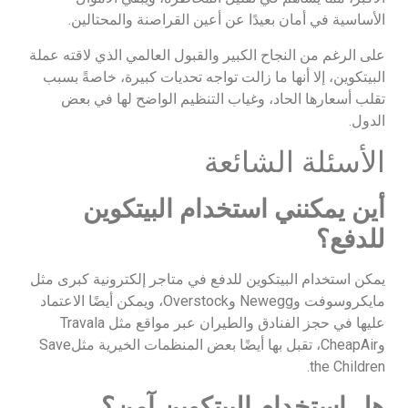
الأساسية في أمان بعيدًا عن أعين القراصنة والمحتالين.
على الرغم من النجاح الكبير والقبول العالمي الذي لاقته عملة
البيتكوين، إلا أنها ما زالت تواجه تحديات كبيرة، خاصةً بسبب
تقلب أسعارها الحاد، وغياب التنظيم الواضح لها في بعض
الدول.
الأسئلة الشائعة
أين يمكنني استخدام البيتكوين
للدفع؟
يمكن استخدام البيتكوين للدفع في متاجر إلكترونية كبرى مثل
مايكروسوفت وNewegg وOverstock، ويمكن أيضًا الاعتماد
عليها في حجز الفنادق والطيران عبر مواقع مثل Travala
وCheapAir، تقبل بها أيضًا بعض المنظمات الخيرية مثلSave
the Children.
هل استخدام البيتكوين آمن؟