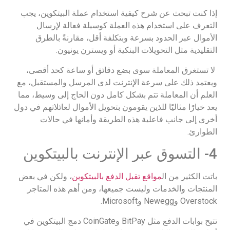
إذا كنت تبحث عن شرح كيفية استخدام عملة البيتكوين، يجب
التعرف على استخدام هذه العملة كوسيلة فعالة لإرسال
الأموال عبر الحدود بسرعة وبتكلفة أقل، مقارنةً بالطرق
التقليدية مثل التحويلات البنكية أو ويسترن يونيون.
لا تستغرق المعاملة سوى بضع دقائق أو ساعة كحد أقصى،
ويعتمد ذلك على سرعة الإنترنت لدى المرسل والمستقبل، مع
العلم أن المعاملة تتم بشكل كامل دون الحاج إلى وسيط، مما
يعد خيارًا مثاليًا للذين يقومون بتحويل الأموال لعائلاتهم في دول
أخرى إلى جانب فاعلية هذه الطريقة وأمانها في حالات
الطوارئ.
4- التسوق عبر الإنترنت بالبيتكوين
باتت الكثير من ال
مواقع تقبل الدفع بالبيتكوين
، ولكن في بعض
المنتجات والخدمات وليست جميعها، ومن أهم هذه المتاجر
Overstock وNewegg وMicrosoft.
تتيح بوابات الدفع مثل BitPay وCoinGate دمج البيتكوين في