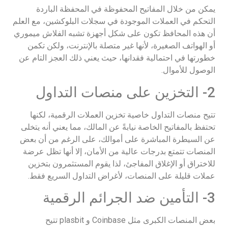
يمكن من خلال المفاتيح المحفوظة في المحفظة الباردة
التحكم في العملات الموجودة في سجلات البلوكشين، مع العلم
أن هذه المحافظ تكون على شكل أجهزة تشبه الفلاش ميموري
أو الهواتف الصغيرة، لأنها غير متصلة بالإنترنت، ولكن تكمن
خطورتها في احتمالية فقدانها، حيث يعني ذلك العجز التام عن
الوصول للأموال.
2- التخزين على منصات التداول
تتيح منصات التداول خاصية تخزين العملات الرقمية، لكنها
تحتفظ بالمفاتيح الخاصة نيابةً عن المالك، مما يعني أنه يتخلى
عن السيطرة المباشرة على أموالك، على الرغم من أن بعض
المنصات تتمتع بدرجات عالية من الأمان، إلا أنها تظل عرضة
للاختراق أو الإغلاق المفاجئ، لذا يقوم المستثمرون بتخزين
عملات قليلة على المنصات، لأغراض التداول السريع فقط.
3- التأمين ضد الجرائم الرقمية
بعض المنصات الكبرى مثل Coinbase و plasbit تتيح